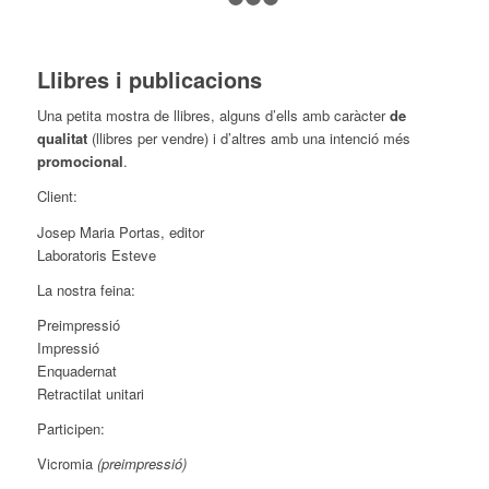
1
2
3
4
Llibres i publicacions
Una petita mostra de llibres, alguns d’ells amb caràcter
de
qualitat
(llibres per vendre) i d’altres amb una intenció més
promocional
.
Client:
Josep Maria Portas, editor
Laboratoris Esteve
La nostra feina:
Preimpressió
Impressió
Enquadernat
Retractilat unitari
Participen:
Vicromia
(preimpressió)