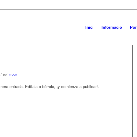
Inici
Informació
Por
/
por
moon
era entrada. Edítala o bórrala, ¡y comienza a publicar!.